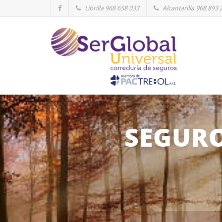
Librilla 968 658 033
Alcantarilla 968 893 
SEGURO