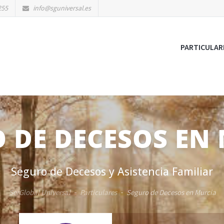
255
info@sguniversal.es
PARTICULAR
 DE DECESOS EN
Seguro de Decesos y Asistencia Familiar
SerGlobal Universal
Particulares
Seguro de Decesos en Murcia
-
-