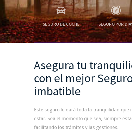
SEGURO DE COCHE
SEGURO POR DÍA
Asegura tu tranquili
con el mejor Seguro
imbatible
Este seguro le dará toda la tranquilidad que 
estar. Sea el momento que sea, siempre estar
facilitando los trámites y las gestiones.